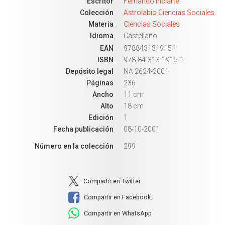
Escritor
Fernando Inciarte
Colección
Astrolabio Ciencias Sociales
Materia
Ciencias Sociales
Idioma
Castellano
EAN
9788431319151
ISBN
978-84-313-1915-1
Depósito legal
NA 2624-2001
Páginas
236
Ancho
11 cm
Alto
18 cm
Edición
1
Fecha publicación
08-10-2001
Número en la colección
299
Compartir en Twitter
Compartir en Facebook
Compartir en WhatsApp