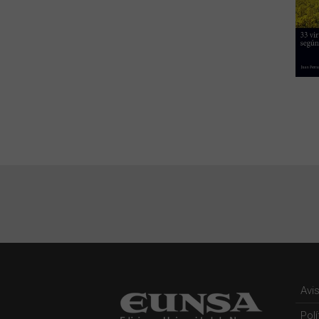
Avi
Pol