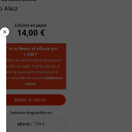
o Alaiz
Edición en papel
14,00 €
¿Y si te llevas el eBook por
1,99€?
Accede a la versión digital al comprar
este libro en papel. Podrás utilizar el
cupón de descuento impreso en el
nterior canjeable en nuestra
Biblioteca
Virtual
Añadir al carrito
También disponible en
eBook
/ 7,99 €