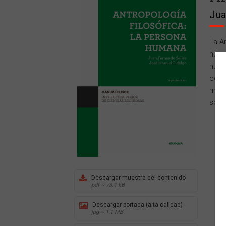
Jua
La A
huma
huma
comu
mism
som
Descargar muestra del contenido
pdf ~ 73.1 kB
Descargar portada (alta calidad)
jpg ~ 1.1 MB