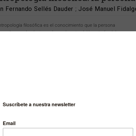
n Fernando Sellés Dauder
;
José Manuel Fidalg
ntropología filosófica es el conocimiento que la persona
na alcanza de sí misma de modo natural. Un estudio del ser
no no debe conformarse con investigar los elementos
nes a todos, sino adentrarse en lo más radical de nosotros
os: la intimidad de la persona, el quién que cada uno
os.
i