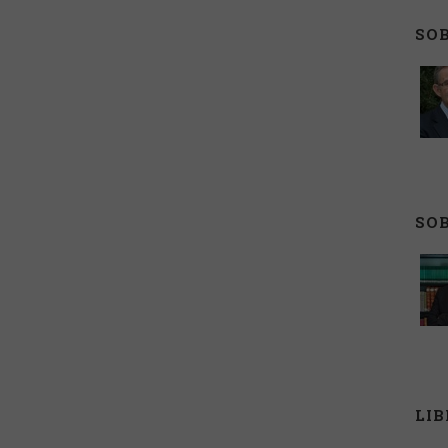
SOB
SOB
LI