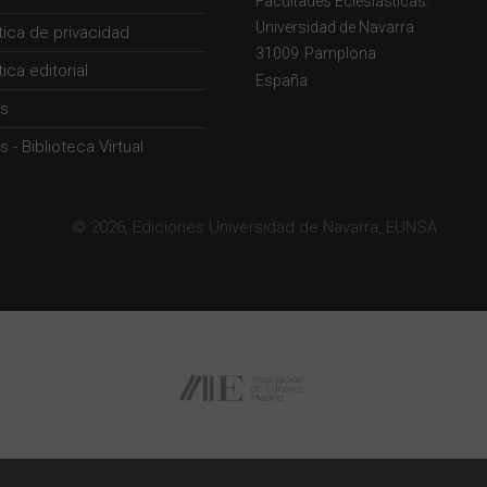
Facultades Eclesiásticas.
Universidad de Navarra
ítica de privacidad
31009
Pamplona
tica editorial
España
s
 - Biblioteca Virtual
© 2026, Ediciones Universidad de Navarra, EUNSA