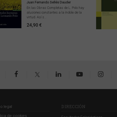
Juan Fernando Sellés Dauder
En las Obras Completas de L. Polo hay
alusiones constantes a la índole de la
virtud. Así s...
24,90 €
DIRECCIÓN
so legal
ítica de cookies