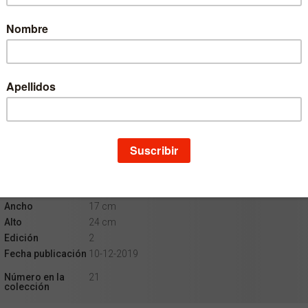
Escritor
Juan Fernando Sellés Dauder
Escritor
José Manuel Fidalgo Alaiz
Colección
Manuales del ISCR
Materia
Teología
Idioma
Castellano
EAN
9788431334482
ISBN
978-84-313-3448-2
Depósito legal
NA 16-2020
Páginas
192
Ancho
17 cm
Alto
24 cm
Edición
2
Fecha publicación
10-12-2019
Número en la
21
colección