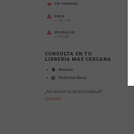
Ver contenido
Índice
~ 152.7 kB
Introducción
~ 72.8 kB
CONSULTA EN TU
LIBRERÍA MÁS CERCANA
Amazon
Todos tus libros
¿No está en tu librería habitual?
¡Dínoslo!