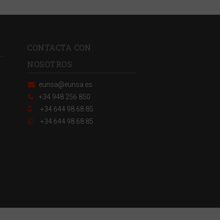
CONTACTA CON
NOSOTROS
eunsa@eunsa.es
+34 948 256 850
+34 644 98 68 85
+34 644 98 68 85