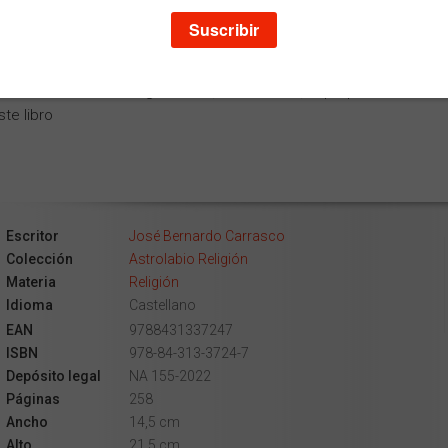
profunda del ser humano. Es, en fin, el que puede hacernos
es en la tierra y felices en el cielo. Pero, ¿sabes qué es el
, a quiénes hay que amar y cómo hay que amarlos?
onder a estos interrogantes es, en definitiva, el propósito
ste libro
Escritor
José Bernardo Carrasco
Colección
Astrolabio Religión
Materia
Religión
Idioma
Castellano
EAN
9788431337247
ISBN
978-84-313-3724-7
Depósito legal
NA 155-2022
Páginas
258
Ancho
14,5 cm
Alto
21,5 cm