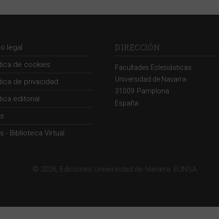
DIRECCIÓN
so legal
ítica de cookies
Facultades Eclesiásticas.
Universidad de Navarra
ítica de privacidad
31009
Pamplona
tica editorial
España
s
 - Biblioteca Virtual
© 2026, Ediciones Universidad de Navarra, EUNSA