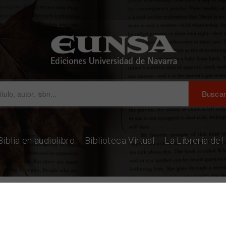
Biblia en audiolibro
Biblioteca Virtual
La Librería de
egres en el amor