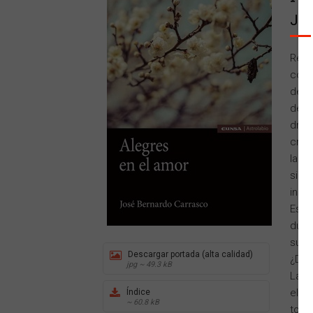
Jos
Resu
cons
dese
delin
droga
crit
la in
sile
insa
Esta
duda
su pr
Descargar portada (alta calidad)
¿Dio
jpg ~ 49.3 kB
La r
el am
Índice
~ 60.8 kB
toda