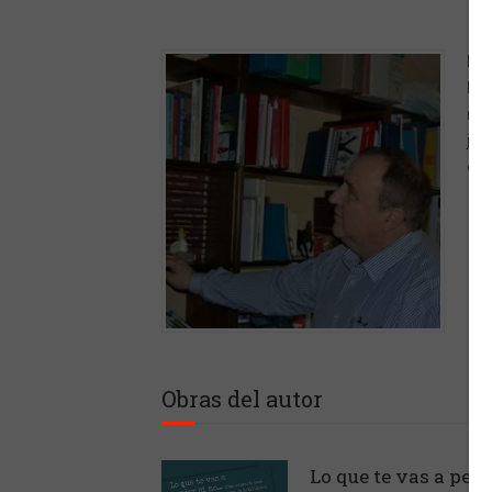
De 
Pro
múl
jur
edu
Obras del autor
Lo que te vas a perde