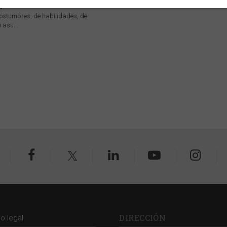
y Baudín
stumbres, de habilidades, de
 asu...
DIRECCIÓN
so legal