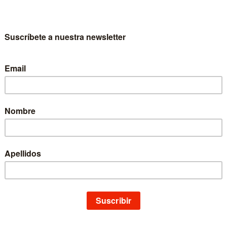
Alicante. Licenciado en Ciencias Biológicas (Universidad de Valencia, 1
fesor de Biología y de Geología. Investigador, conferenciante y colabor
tiples facetas de la vida: historia de la ciencia, literatura, escritura, via
ado en otros. Autor de diversos libros de temática diversa: historia de los
cación en valores.
r si no...