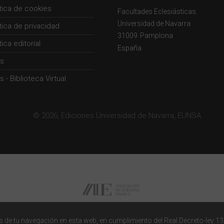
ítica de cookies
Facultades Eclesiásticas.
Universidad de Navarra
ítica de privacidad
31009
Pamplona
tica editorial
España
s
 - Biblioteca Virtual
© 2026, Ediciones Universidad de Navarra, EUNSA
 de tu navegación en esta web, en cumplimiento del Real Decreto-ley 13