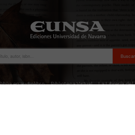
Biblia en audiolibro
Biblioteca Virtual
La Librería de
isneros y Baudín