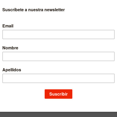
ses?
os empezado a convivir con las
...