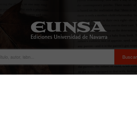
Biblia en audiolibro
Biblioteca Virtual
La Librería de