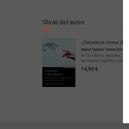
Obras del autor
¿Seremos como dio
Mariel Caldas; Teresa Driollet
En las últimas décadas, hem
tecnologías digitales y las inte
14,90 €