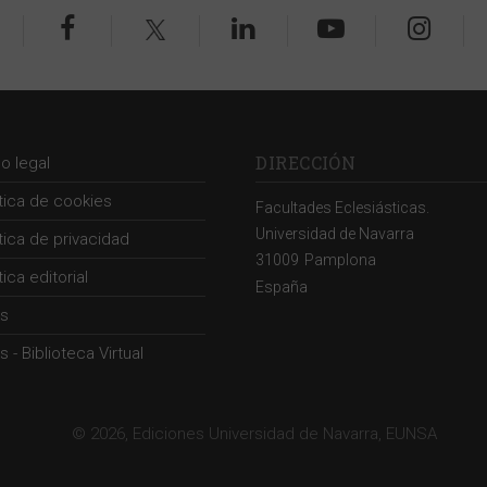
DIRECCIÓN
so legal
ítica de cookies
Facultades Eclesiásticas.
Universidad de Navarra
ítica de privacidad
31009
Pamplona
tica editorial
España
s
 - Biblioteca Virtual
© 2026, Ediciones Universidad de Navarra, EUNSA