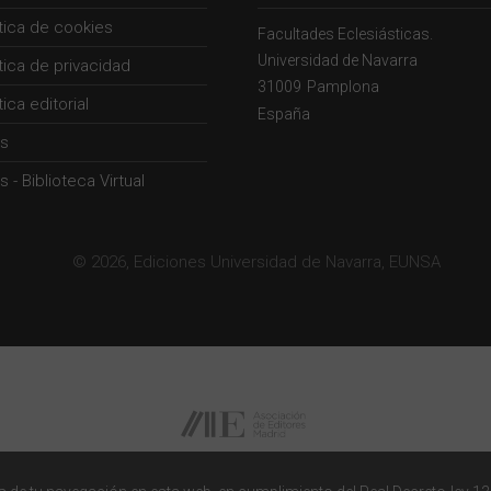
ítica de cookies
Facultades Eclesiásticas.
Universidad de Navarra
ítica de privacidad
31009
Pamplona
tica editorial
España
s
 - Biblioteca Virtual
© 2026, Ediciones Universidad de Navarra, EUNSA