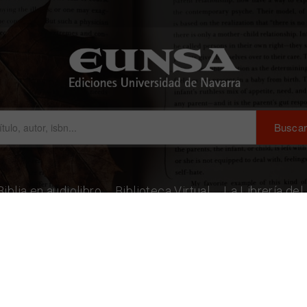
Biblia en audiolibro
Biblioteca Virtual
La Librería de
ote