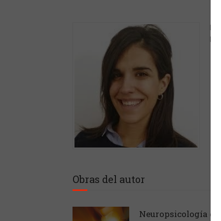
Lic
Nav
Obras del autor
Neuropsicología de