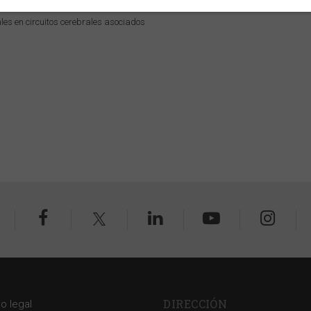
rián Cano Prous
ales en circuitos cerebrales asociados
DIRECCIÓN
so legal