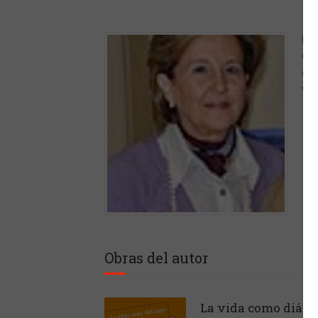
Lic
Cie
Cin
Val
Obras del autor
La vida como diálog