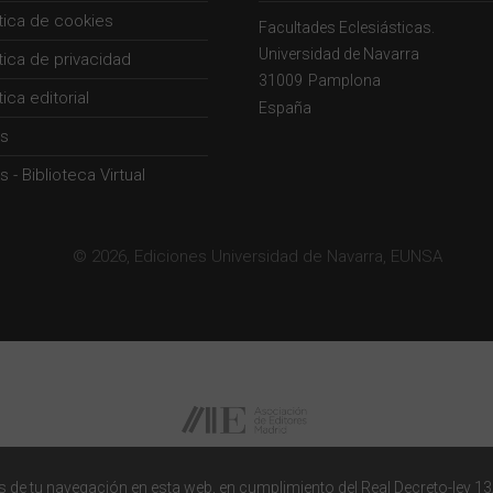
ítica de cookies
Facultades Eclesiásticas.
Universidad de Navarra
ítica de privacidad
31009
Pamplona
tica editorial
España
s
 - Biblioteca Virtual
© 2026, Ediciones Universidad de Navarra, EUNSA
 de tu navegación en esta web, en cumplimiento del Real Decreto-ley 13