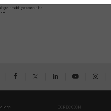
rido
legre, amable y cercana a los
ale...
DIRECCIÓN
so legal