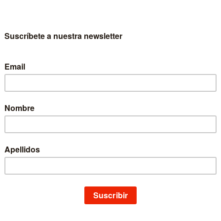
enciada en Historia por la Universidad Complutense de Madrid y Doctora
ncias de la Educación por la Universidad de Navarra. Experta en Educac
e, actualmente es profesora de Antropología en la Universidad Católica 
encia.
o a través del cine