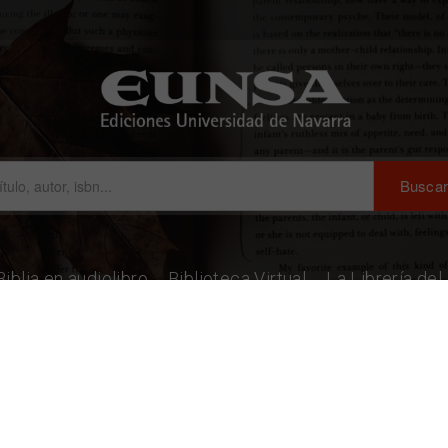
Biblia en audiolibro
Biblioteca Virtual
La Librería de
s Y Garrido