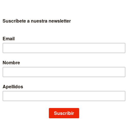
io Muerza Esparza es Doctor en Derecho por la Universidad de Navarra (1
plutense, Alcalá de Henares y Zaragoza (1988-1996). Catedrático de U
sde 1999). Autor de numerosas monografías, capítulos de libros y artí
 proceso abreviado y el enjuiciamiento rápido de delitos; Las reformas 
ultad de Derecho; Director de la Escuela de Práctica Jurídica; Miembro 
manente de la Sección de Derecho Procesal de la Comisión General de C
es