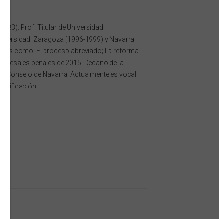
983). Prof. Titular de Universidad:
niversidad: Zaragoza (1996-1999) y Navarra
culos como: El proceso abreviado; La reforma
procesales penales de 2015. Decano de la
del Consejo de Navarra. Actualmente es vocal
odificación.