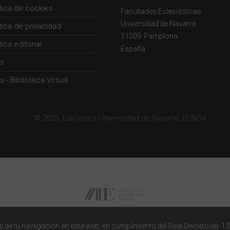
ítica de cookies
Facultades Eclesiásticas.
Universidad de Navarra
ítica de privacidad
31009
Pamplona
tica editorial
España
s
 - Biblioteca Virtual
© 2026, Ediciones Universidad de Navarra, EUNSA
 de tu navegación en esta web, en cumplimiento del Real Decreto-ley 13