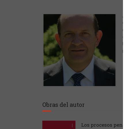
Jul
Com
(de
del
Fac
per
Obras del autor
Los procesos penal