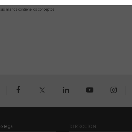
n sus manos contiene los conceptos
DIRECCIÓN
so legal