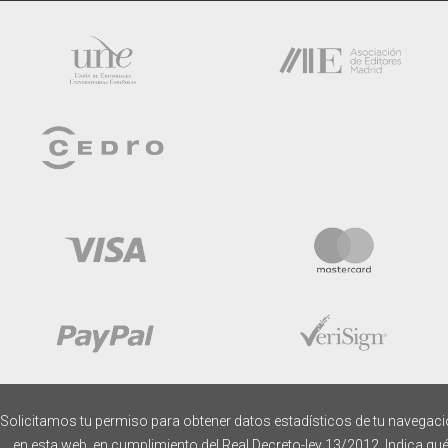
Solicitamos tu permiso para obtener datos estadísticos de tu navegac
en esta web, en cumplimiento del Real Decreto-ley 13/2012. Indica qu