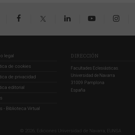
DIRECCIÓN
so legal
ítica de cookies
Facultades Eclesiásticas.
Universidad de Navarra
ítica de privacidad
31009
Pamplona
tica editorial
España
s
 - Biblioteca Virtual
© 2026, Ediciones Universidad de Navarra, EUNSA