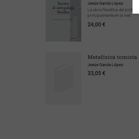
Jesús García López
La obra filosófica del profes
principalmente en la met...
24,00 €
Metafísica tomista
Jesús García López
33,05 €