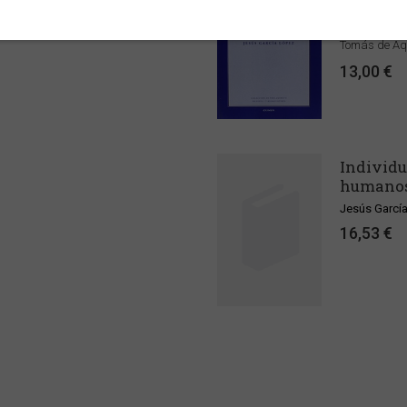
Jesús Garcí
or Jesús García López se ha centrado
La obra expo
Tomás de Aqu
13,00 €
Individu
humanos
Jesús Garcí
16,53 €