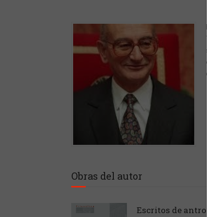
Fil
Tra
seg
opo
de 
Obras del autor
Escritos de antropol