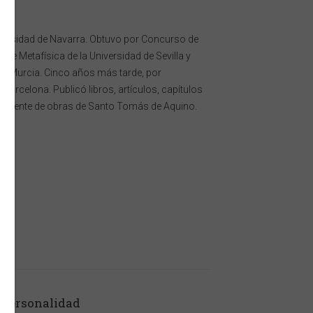
Universidad de Navarra. Obtuvo por Concurso de
 de Metafísica de la Universidad de Sevilla y
de Murcia. Cinco años más tarde, por
Barcelona. Publicó libros, artículos, capítulos
ipalmente de obras de Santo Tomás de Aquino.
 personalidad