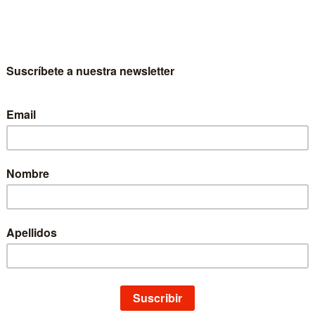
ósofo y metafísico del siglo XX. Profesor ordinario de Filosofía en la 
slado la cátedra de Lógica en la Universidad de Murcia. Obtuvo la cátedra
uidamente consiguió por Traslado la misma cátedra de la Universidad 
sición, obtuvo de nuevo la misma cátedra, esta vez en la Universidad de 
libros y voces de diccionarios, así como diversas traducciones, princ
ogía filosófica
Virtud y