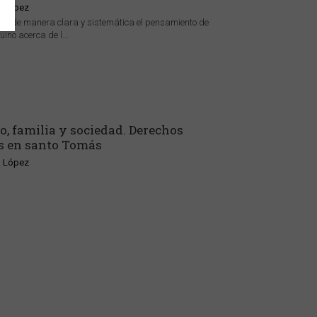
a López
ne de manera clara y sistemática el pensamiento de
ino acerca de l...
o, familia y sociedad. Derechos
 en santo Tomás
a López