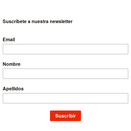
me Cosgaya García es profesor de Geografía e Historia en el Colegio In
ha sido en la Universidad Villanueva (Madrid) y en la Universidad de Valla
istas especializadas, sus líneas de investigación se centran en la historia
unicación de la España reciente. Premio Extraordinario Fin de Carrera y
sell de investigación histórica convocado por la Asociación de Histori
23-2010)