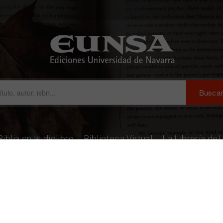
Biblia en audiolibro
Biblioteca Virtual
La Librería de
ía
(San Felices de Buelna, Cantabria, 1980)