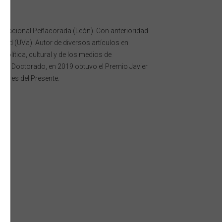
ternacional Peñacorada (León). Con anterioridad
dolid (UVa). Autor de diversos artículos en
 política, cultural y de los medios de
 de Doctorado, en 2019 obtuvo el Premio Javier
adores del Presente.