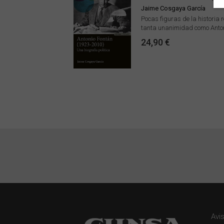
Jaime Cosgaya García
Pocas figuras de la historia
tanta unanimidad como Antoni
24,90 €
Avi