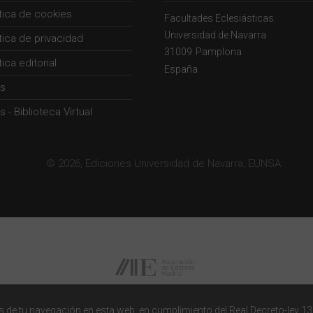
ítica de cookies
Facultades Eclesiásticas.
Universidad de Navarra
ítica de privacidad
31009
Pamplona
tica editorial
España
s
 - Biblioteca Virtual
© 2026, Ediciones Universidad de Navarra, EUNSA
 de tu navegación en esta web, en cumplimiento del Real Decreto-ley 13