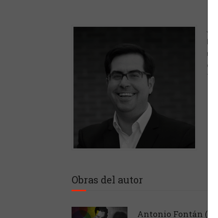
Jai
lo 
rev
com
Tus
Obras del autor
Antonio Fontán (19