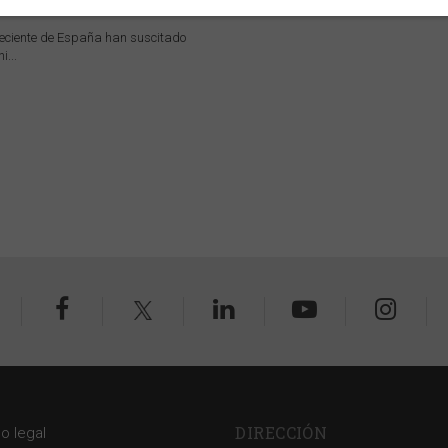
 reciente de España han suscitado
...
DIRECCIÓN
so legal