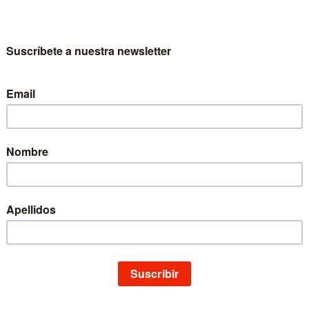
enciado en Ingeniería Química en la Universidad de Guadalajara (UdeG). Tí
versidad de la Santa Cruz. En la misma universidad se licenció en Filosofí
temporánea. Secretario del Consejo Editorial de la Revista internaciona
Estudios de la Facultad de Filosofía. Editor de "Philosophica enciclopedia 
n