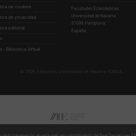
ítica de cookies
Facultades Eclesiásticas.
Universidad de Navarra
ítica de privacidad
31009
Pamplona
tica editorial
España
s
 - Biblioteca Virtual
© 2026, Ediciones Universidad de Navarra, EUNSA
 de tu navegación en esta web, en cumplimiento del Real Decreto-ley 13