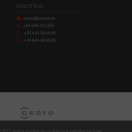
NOSOTROS
eunsa@eunsa.es
+34 948 256 850
+34 644 98 68 85
+34 644 98 68 85
/2012. Indica qué tipo de cookies nos permites recoger.