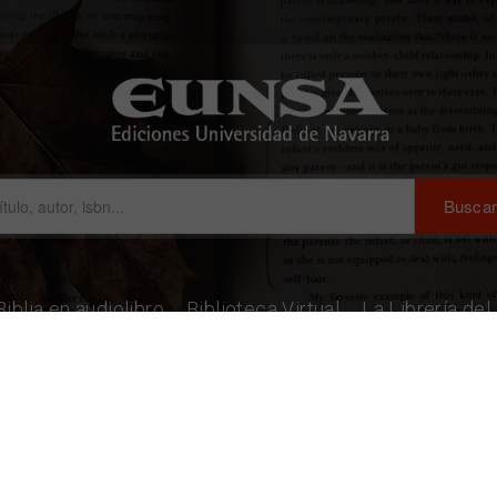
Biblia en audiolibro
Biblioteca Virtual
La Librería de
 Labastida