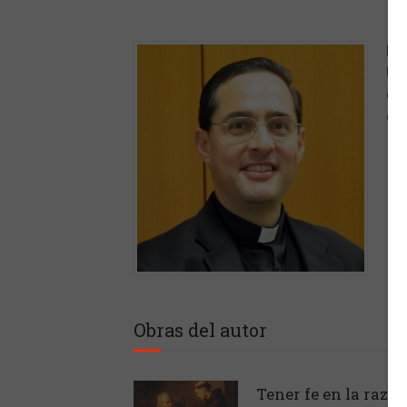
Lic
Uni
con
de 
Obras del autor
Tener fe en la razó