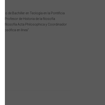
tulo de Bachiller en Teología en la Pontificia
a; Profesor de Historia de la filosofía
l de filosofía Acta Philosophica y Coordinador
filosófica en línea".