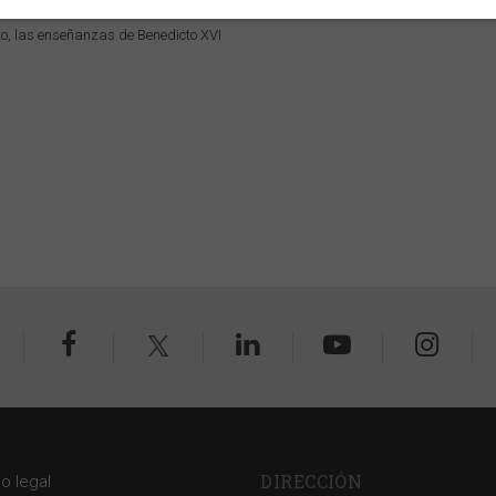
ida
o, las enseñanzas de Benedicto XVI
DIRECCIÓN
so legal