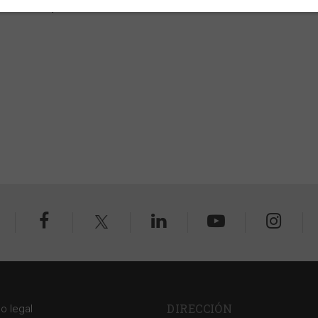
nio Peláez López
DIRECCIÓN
so legal