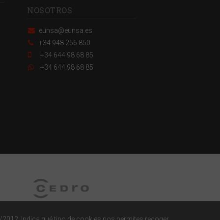
NOSOTROS
eunsa@eunsa.es
+34 948 256 850
+34 644 98 68 85
+34 644 98 68 85
/2012. Indica qué tipo de cookies nos permites recoger.