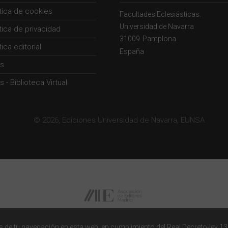
ítica de cookies
Facultades Eclesiásticas.
Universidad de Navarra
ítica de privacidad
31009
Pamplona
tica editorial
España
s
 - Biblioteca Virtual
© 2026, Ediciones Universidad de Navarra, EUNSA
 de tu navegación en esta web, en cumplimiento del Real Decreto-ley 13