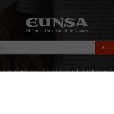
Biblia en audiolibro
Biblioteca Virtual
La Librería de
ológicas