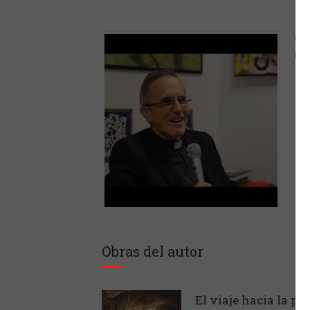
Cap
Pro
Obras del autor
El viaje hacia la pr