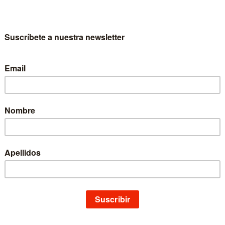
ellán Mayor de la Universidad de Navarra. Subdirector del Instituto de A
fesor de Antropología.
opia identidad