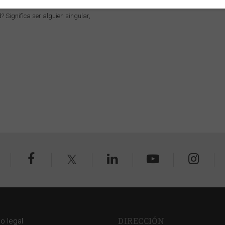
? Significa ser alguien singular,
DIRECCIÓN
so legal