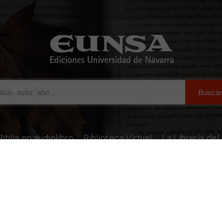
Biblia en audiolibro
Biblioteca Virtual
La Librería de
uti