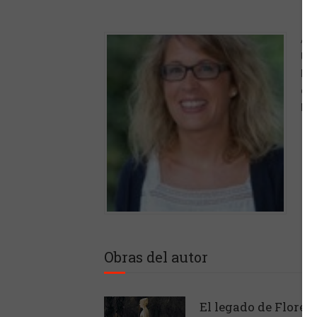
Ana
Uni
Nav
dom
Met
Obras del autor
El legado de Floren