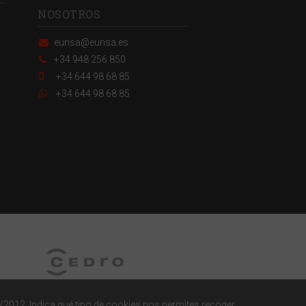
NOSOTROS
eunsa@eunsa.es
+34 948 256 850
+34 644 98 68 85
+34 644 98 68 85
/2012. Indica qué tipo de cookies nos permites recoger.