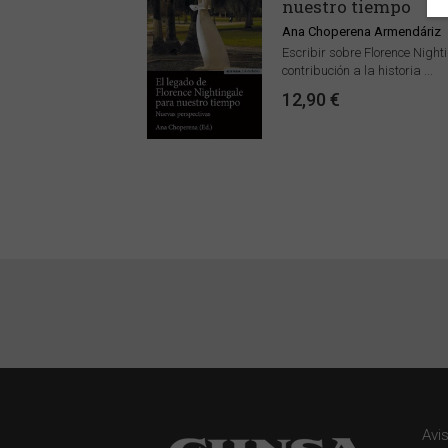
nuestro tiempo
Ana Choperena Armendáriz
Escribir sobre Florence Night
contribución a la historia ...
12,90 €
Avi