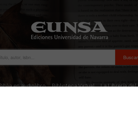
Biblia en audiolibro
Biblioteca Virtual
La Librería de
ndáriz