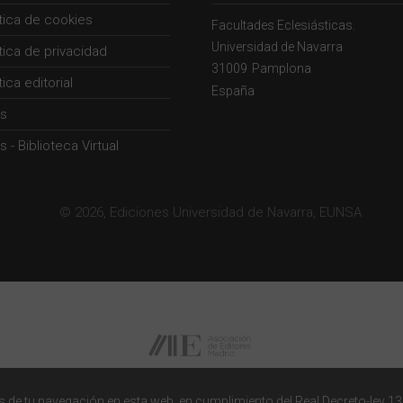
ítica de cookies
Facultades Eclesiásticas.
Universidad de Navarra
ítica de privacidad
31009
Pamplona
tica editorial
España
s
 - Biblioteca Virtual
© 2026, Ediciones Universidad de Navarra, EUNSA
 de tu navegación en esta web, en cumplimiento del Real Decreto-ley 13