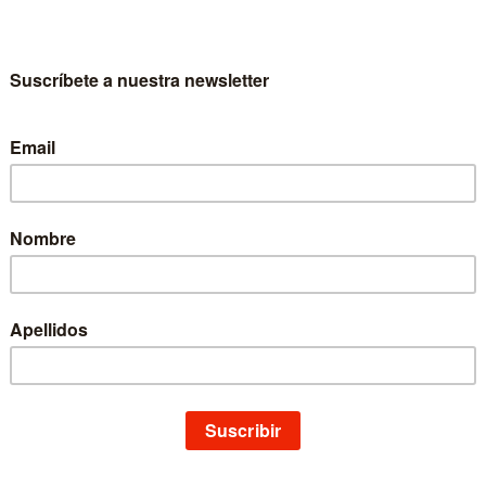
 Choperena es licenciada en Humanidades por la Universidad de Navarr
versidad Pública de Navarra (2001) y doctora en Historia por la Facultad 
arra (2014) con una tesis doctoral titulada: Memorias de enfermeras en 
éstica a la profesional. Actualmente imparte las asignaturas de Histor
odológicos de la Enfermería y Narrativas y Cuidado, en el Grado en Enfe
ce Nightingale para