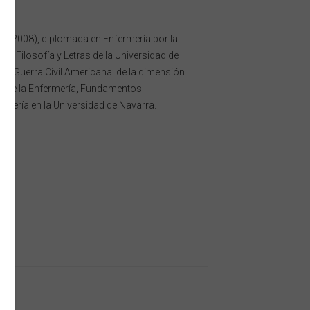
a (2008), diplomada en Enfermería por la
de Filosofía y Letras de la Universidad de
la Guerra Civil Americana: de la dimensión
ia de la Enfermería, Fundamentos
rmería en la Universidad de Navarra.