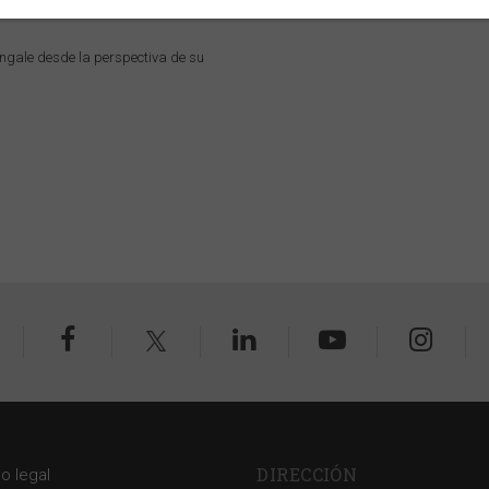
ingale desde la perspectiva de su
DIRECCIÓN
so legal